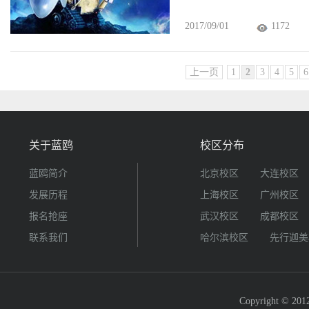
2017/09/01
1172
上一页
1
2
3
4
5
6
关于蓝鸥
校区分布
蓝鸥简介
北京校区
大连校区
发展历程
上海校区
广州校区
报名抢座
武汉校区
成都校区
联系我们
哈尔滨校区
先行迦美
Copyright © 2