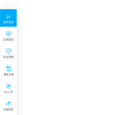

报名咨询

定岗直招

就业保障

课程大纲

0元入学

全国校区