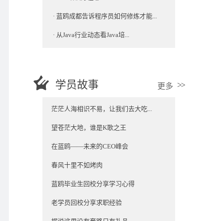
·
蓝鸥成都告诉程序员如何修炼才能...
·
从Java行业动态看Java培...
学员故事
更多
茫茫人海相识不易，让我们去大吃...
望苍茫大地，谁是K歌之王
在蓝鸥——未来的CEO峰会
春风十里不如烤肉
蓝鸥毕业生回校分享学习心得
老学员回校分享求职经验