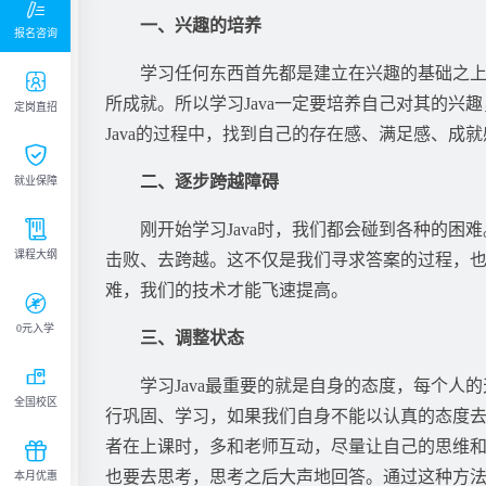

一、兴趣的培养
报名咨询
学习任何东西首先都是建立在兴趣的基础之

所成就。所以学习Java一定要培养自己对其的兴
定岗直招
Java的过程中，找到自己的存在感、满足感、成就

二、逐步跨越障碍
就业保障

刚开始学习Java时，我们都会碰到各种的
课程大纲
击败、去跨越。这不仅是我们寻求答案的过程，
难，我们的技术才能飞速提高。

0元入学
三、调整状态

学习Java最重要的就是自身的态度，每个
全国校区
行巩固、学习，如果我们自身不能以认真的态度
者在上课时，多和老师互动，尽量让自己的思维

也要去思考，思考之后大声地回答。通过这种方
本月优惠