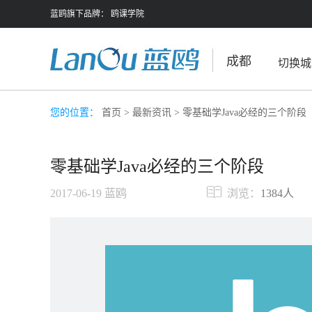
蓝鸥旗下品牌：
鸥课学院
成都
切换城
您的位置：
首页
>
最新资讯
> 零基础学Java必经的三个阶段
零基础学Java必经的三个阶段
2017-06-19
蓝鸥
浏览：
1384人