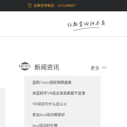
全国咨询电话：
13152008057
新闻资讯
更多
·
蓝鸥 Unity授权揭牌盛典
·
来蓝鸥学VR就业拿高薪都不是事
·
VR培训为什么这么火
·
参加Java培训哪家好
·
Java培训好在哪